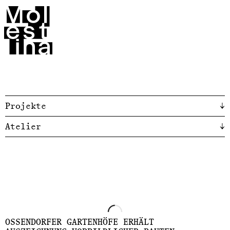
Molestina
Projekte
↓
Atelier
↓
OSSENDORFER GARTENHÖFE ERHÄLT