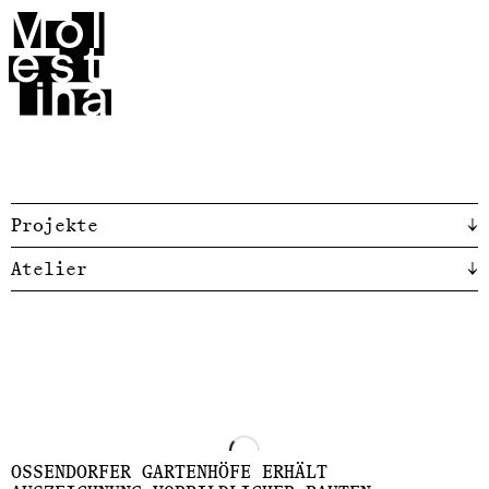
Molestina
Projekte
↓
Atelier
↓
OSSENDORFER GARTENHÖFE ERHÄLT