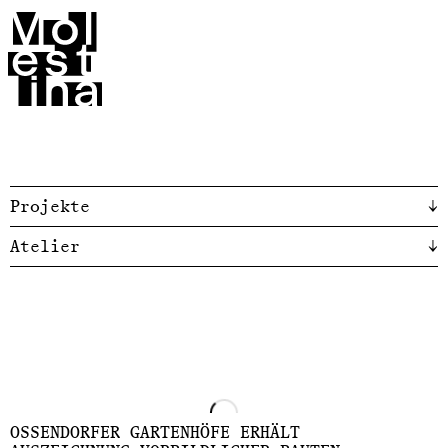
Molestina
Projekte
↓
Atelier
↓
OSSENDORFER GARTENHÖFE ERHÄLT